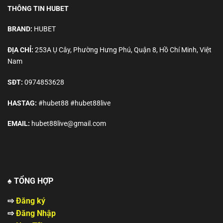
THÔNG TIN HUBET
BRAND:
HUBET
ĐỊA CHỈ:
253A Ụ Cây, Phường Hưng Phú, Quận 8, Hồ Chí Minh, Việt
Nam
SĐT:
0974853628
HASTAG:
#hubet88 #hubet88live
EMAIL:
hubet88live@gmail.com
♠ TỔNG HỢP
⇨
Đăng ký
⇨
Đăng Nhập