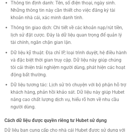
Thông tin định danh: Tên, số điện thoại, ngày sinh.
Những thông tin này cần thiết cho việc đăng ký tài
khoản nhà cái, xác minh danh tính.
Thông tin giao dịch: Chi tiết về các khoản nạp/rút tiền,
lịch sử đặt cược. Đây là dữ liệu quan trọng để quản lý
tài chính, ngăn chặn gian lận.
Dữ liệu kỹ thuật: Địa chỉ IP, loại trình duyệt, hệ điều hành
và đặc biệt thời gian truy cập. Dữ liệu này giúp chúng
tôi cải thiện trải nghiệm người dùng, phát hiện các hoạt
động bất thường.
Dữ liệu tương tác: Lịch sử trò chuyện với bộ phận hỗ trợ
khách hàng, phản hồi khảo sát. Dữ liệu này giúp Hubet
nâng cao chất lượng dịch vụ, hiểu rõ hơn về nhu cầu
người dùng.
Cách dữ liệu được quyền riêng tư Hubet sử dụng
Dữ liệu bạn cung cấp cho nhà cái Hubet được sử dụng với