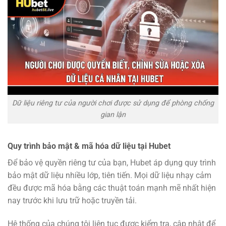
Dữ liệu riêng tư của người chơi được sử dụng để phòng chống
gian lận
Quy trình bảo mật & mã hóa dữ liệu tại Hubet
Để bảo vệ quyền riêng tư của bạn, Hubet áp dụng quy trình
bảo mật dữ liệu nhiều lớp, tiên tiến. Mọi dữ liệu nhạy cảm
đều được mã hóa bằng các thuật toán mạnh mẽ nhất hiện
nay trước khi lưu trữ hoặc truyền tải.
Hệ thống của chúng tôi liên tục được kiểm tra, cập nhật để