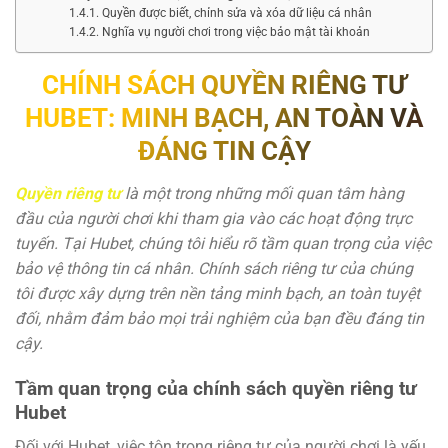
Quyền được biết, chỉnh sửa và xóa dữ liệu cá nhân
Nghĩa vụ người chơi trong việc bảo mật tài khoản
CHÍNH SÁCH QUYỀN RIÊNG TƯ
HUBET: MINH BẠCH, AN TOÀN VÀ
ĐÁNG TIN CẬY
Quyền riêng tư
là một trong những mối quan tâm hàng
đầu của người chơi khi tham gia vào các hoạt động trực
tuyến. Tại Hubet, chúng tôi hiểu rõ tầm quan trọng của việc
bảo vệ thông tin cá nhân. Chính sách riêng tư của chúng
tôi được xây dựng trên nền tảng minh bạch, an toàn tuyệt
đối, nhằm đảm bảo mọi trải nghiệm của bạn đều đáng tin
cậy.
Tầm quan trọng của chính sách quyền riêng tư
Hubet
Đối với Hubet, việc tôn trọng riêng tư của người chơi là yếu