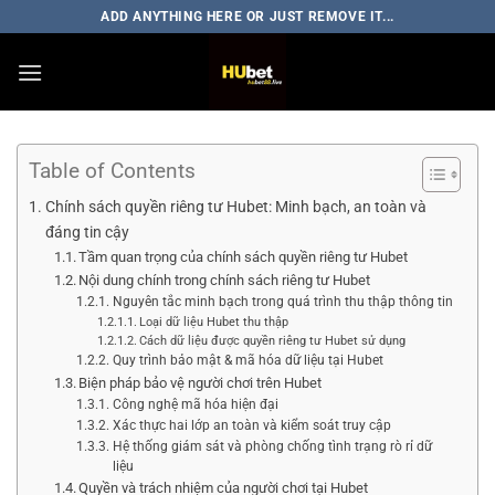
Bỏ
ADD ANYTHING HERE OR JUST REMOVE IT...
qua
nội
dung
Table of Contents
Chính sách quyền riêng tư Hubet: Minh bạch, an toàn và
đáng tin cậy
Tầm quan trọng của chính sách quyền riêng tư Hubet
Nội dung chính trong chính sách riêng tư Hubet
Nguyên tắc minh bạch trong quá trình thu thập thông tin
Loại dữ liệu Hubet thu thập
Cách dữ liệu được quyền riêng tư Hubet sử dụng
Quy trình bảo mật & mã hóa dữ liệu tại Hubet
Biện pháp bảo vệ người chơi trên Hubet
Công nghệ mã hóa hiện đại
Xác thực hai lớp an toàn và kiểm soát truy cập
Hệ thống giám sát và phòng chống tình trạng rò rỉ dữ
liệu
Quyền và trách nhiệm của người chơi tại Hubet