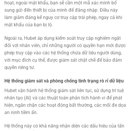
hoạt, ngoài mật khẩu, bạn sẽ cần một mã xác minh bổ
sung gửi đến thiết bị của mình để đăng nhập. Điều này
làm giảm đáng kể nguy cơ truy cập trái phép, ngay cả khi
mật khẩu của bạn bị lộ.
Ngoài ra, Hubet áp dụng kiểm soát truy cập nghiêm ngặt
đối với nhân viên, chỉ những người có quyền hạn mới được
phép truy cập vào các hệ thống chứa dữ liệu người dùng,
với mục đích cụ thể, được giám sát chặt chẽ để bảo đảm
quyền riêng tư.
Hệ thống giám sát và phòng chống tình trạng rò rỉ dữ liệu
Hubet vận hành hệ thống giám sát liên tục, sử dụng trí tuệ
nhân tạo (AI) và các thuật toán phân tích hành vi để phát
hiện, ngăn chặn các hoạt động bất thường, các mối đe dọa
an ninh tiềm ẩn.
Hệ thống này có khả năng nhận diện các dấu hiệu của tấn