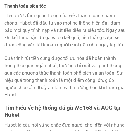
Thanh toán siêu tốc
Hiểu được tầm quan trọng của việc thanh toán nhanh
chóng, Hubet đã đầu tư vào một hệ thống hiện đại, đảm
bảo mọi quy trình nạp và rút tiền diễn ra siêu tốc. Ngay sau
khi kết thúc trận đá gà và có kết quả, tiền thắng cược sẽ
được cộng vào tài khoản người chơi gần như ngay lập tức.
Quá trình rút tiền cũng được tối ưu hóa để hoàn thành
trong thời gian ngắn nhất, thường chỉ mất vài phút thông
qua các phương thức thanh toán phổ biến và an toàn. Sự
hiệu quả trong thanh toán là một điểm cộng lớn, giúp
người chơi cảm thấy an tâm và tin tưởng hơn khi tham gia
Hubet.
Tìm hiểu về hệ thống đá gà WS168 và AOG tại
Hubet
Hubet là cầu nối vững chắc đưa người chơi đến với những