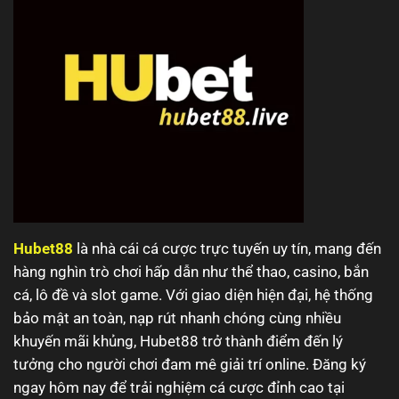
Hubet88
là nhà cái cá cược trực tuyến uy tín, mang đến
hàng nghìn trò chơi hấp dẫn như thể thao, casino, bắn
cá, lô đề và slot game. Với giao diện hiện đại, hệ thống
bảo mật an toàn, nạp rút nhanh chóng cùng nhiều
khuyến mãi khủng, Hubet88 trở thành điểm đến lý
tưởng cho người chơi đam mê giải trí online. Đăng ký
ngay hôm nay để trải nghiệm cá cược đỉnh cao tại