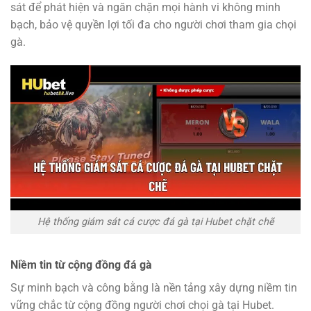
sát để phát hiện và ngăn chặn mọi hành vi không minh
bạch, bảo vệ quyền lợi tối đa cho người chơi tham gia chọi
gà.
Hệ thống giám sát cá cược đá gà tại Hubet chặt chẽ
Niềm tin từ cộng đồng đá gà
Sự minh bạch và công bằng là nền tảng xây dựng niềm tin
vững chắc từ cộng đồng người chơi chọi gà tại Hubet.