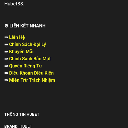
Hubet88.
⚙ LIÊN KẾT NHANH
⇛
Liên Hệ
⇛
Chính Sách Đại Lý
⇛
Khuyến Mãi
⇛
Chính Sách Bảo Mật
⇛
Quyền Riêng Tư
⇛
Điều Khoản Điều Kiện
⇛
Miễn Trừ Trách Nhiệm
THÔNG TIN HUBET
BRAND:
HUBET