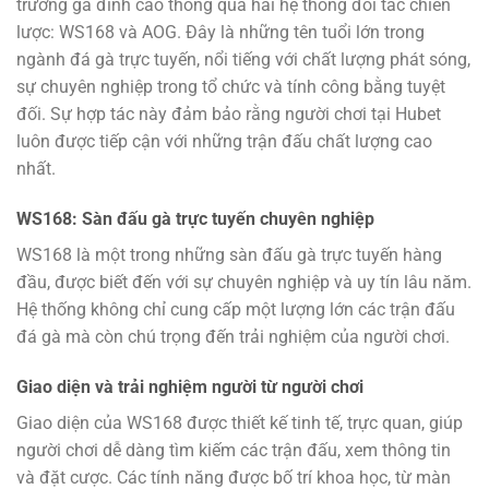
trường gà đỉnh cao thông qua hai hệ thống đối tác chiến
lược: WS168 và AOG. Đây là những tên tuổi lớn trong
ngành đá gà trực tuyến, nổi tiếng với chất lượng phát sóng,
sự chuyên nghiệp trong tổ chức và tính công bằng tuyệt
đối. Sự hợp tác này đảm bảo rằng người chơi tại Hubet
luôn được tiếp cận với những trận đấu chất lượng cao
nhất.
WS168: Sàn đấu gà trực tuyến chuyên nghiệp
WS168 là một trong những sàn đấu gà trực tuyến hàng
đầu, được biết đến với sự chuyên nghiệp và uy tín lâu năm.
Hệ thống không chỉ cung cấp một lượng lớn các trận đấu
đá gà mà còn chú trọng đến trải nghiệm của người chơi.
Giao diện và trải nghiệm người từ người chơi
Giao diện của WS168 được thiết kế tinh tế, trực quan, giúp
người chơi dễ dàng tìm kiếm các trận đấu, xem thông tin
và đặt cược. Các tính năng được bố trí khoa học, từ màn