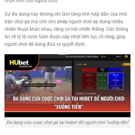
chọn hơn cho người chơi.
Sự đa dạng này không chỉ làm tăng tính hấp dẫn của mỗi
trận chọi gà mà còn cho phép người chơi áp dụng nhiều
chiến thuật khác nhau, tăng cơ hội chiến thắng. Các thông
tin về tỷ lệ cược luôn được cập nhật liên tục, rõ ràng, giúp
người chơi dễ dàng đưa ra quyết định.
Đa dạng cửa cược chọi gà tại Hubet để người chơi “xuống tiền”