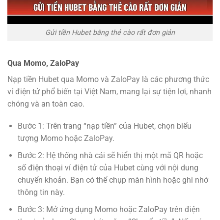
Gửi tiền Hubet bằng thẻ cào rất đơn giản
Qua Momo, ZaloPay
Nạp tiền Hubet qua Momo và ZaloPay là các phương thức
ví điện tử phổ biến tại Việt Nam, mang lại sự tiện lợi, nhanh
chóng và an toàn cao.
Bước 1: Trên trang “nạp tiền” của Hubet, chọn biểu
tượng Momo hoặc ZaloPay.
Bước 2: Hệ thống nhà cái sẽ hiển thị một mã QR hoặc
số điện thoại ví điện tử của Hubet cùng với nội dung
chuyển khoản. Bạn có thể chụp màn hình hoặc ghi nhớ
thông tin này.
Bước 3: Mở ứng dụng Momo hoặc ZaloPay trên điện