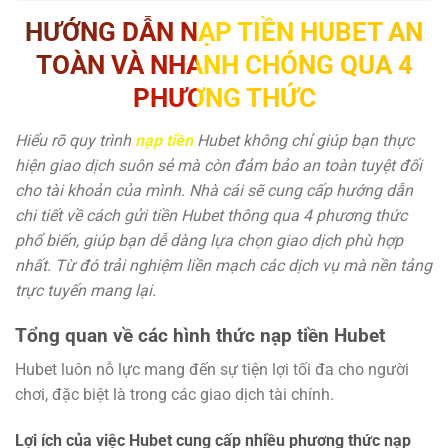
HƯỚNG DẪN NẠP TIỀN HUBET AN
TOÀN VÀ NHANH CHÓNG QUA 4
PHƯƠNG THỨC
Hiểu rõ quy trình
nạp tiền
Hubet không chỉ giúp bạn thực
hiện giao dịch suôn sẻ mà còn đảm bảo an toàn tuyệt đối
cho tài khoản của mình. Nhà cái sẽ cung cấp hướng dẫn
chi tiết về cách gửi tiền Hubet thông qua 4 phương thức
phổ biến, giúp bạn dễ dàng lựa chọn giao dịch phù hợp
nhất. Từ đó trải nghiệm liền mạch các dịch vụ mà nền tảng
trực tuyến mang lại.
Tổng quan về các hình thức nạp tiền Hubet
Hubet luôn nỗ lực mang đến sự tiện lợi tối đa cho người
chơi, đặc biệt là trong các giao dịch tài chính.
Lợi ích của việc Hubet cung cấp nhiều phương thức nạp