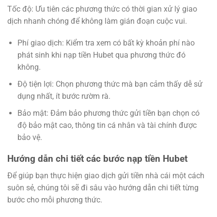
Tốc độ: Ưu tiên các phương thức có thời gian xử lý giao
dịch nhanh chóng để không làm gián đoạn cuộc vui.
Phí giao dịch: Kiểm tra xem có bất kỳ khoản phí nào
phát sinh khi nạp tiền Hubet qua phương thức đó
không.
Độ tiện lợi: Chọn phương thức mà bạn cảm thấy dễ sử
dụng nhất, ít bước rườm rà.
Bảo mật: Đảm bảo phương thức gửi tiền bạn chọn có
độ bảo mật cao, thông tin cá nhân và tài chính được
bảo vệ.
Hướng dẫn chi tiết các bước nạp tiền Hubet
Để giúp bạn thực hiện giao dịch gửi tiền nhà cái một cách
suôn sẻ, chúng tôi sẽ đi sâu vào hướng dẫn chi tiết từng
bước cho mỗi phương thức.