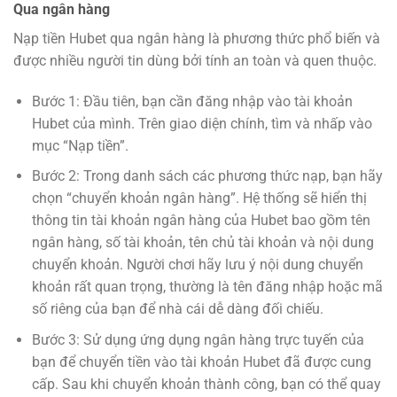
Qua ngân hàng
Nạp tiền Hubet qua ngân hàng là phương thức phổ biến và
được nhiều người tin dùng bởi tính an toàn và quen thuộc.
Bước 1: Đầu tiên, bạn cần đăng nhập vào tài khoản
Hubet của mình. Trên giao diện chính, tìm và nhấp vào
mục “Nạp tiền”.
Bước 2: Trong danh sách các phương thức nạp, bạn hãy
chọn “chuyển khoản ngân hàng”. Hệ thống sẽ hiển thị
thông tin tài khoản ngân hàng của Hubet bao gồm tên
ngân hàng, số tài khoản, tên chủ tài khoản và nội dung
chuyển khoản. Người chơi hãy lưu ý nội dung chuyển
khoản rất quan trọng, thường là tên đăng nhập hoặc mã
số riêng của bạn để nhà cái dễ dàng đối chiếu.
Bước 3: Sử dụng ứng dụng ngân hàng trực tuyến của
bạn để chuyển tiền vào tài khoản Hubet đã được cung
cấp. Sau khi chuyển khoản thành công, bạn có thể quay