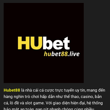
Hubet88
là nhà cái cá cược trực tuyến uy tín, mang đến
hàng nghìn trò chơi hấp dẫn như thể thao, casino, bắn
cá, lô đề và slot game. Với giao diện hiện đại, hệ thống
bảo mật an toàn, nạp rút nhanh chóng cùng nhiều