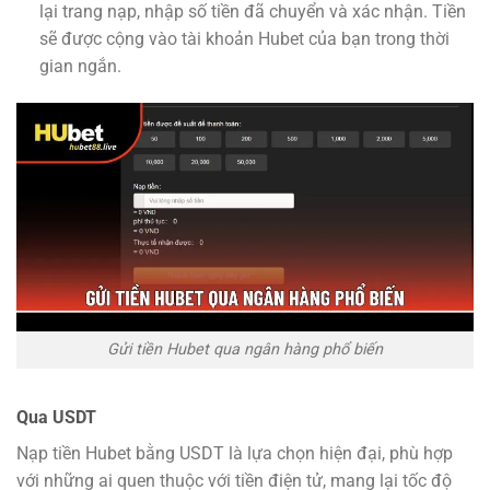
lại trang nạp, nhập số tiền đã chuyển và xác nhận. Tiền
sẽ được cộng vào tài khoản Hubet của bạn trong thời
gian ngắn.
Gửi tiền Hubet qua ngân hàng phổ biến
Qua USDT
Nạp tiền Hubet bằng USDT là lựa chọn hiện đại, phù hợp
với những ai quen thuộc với tiền điện tử, mang lại tốc độ