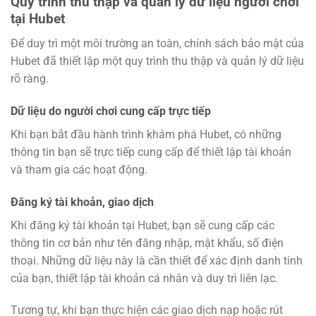
Quy trình thu thập và quản lý dữ liệu người chơi
tại Hubet
Để duy trì một môi trường an toàn, chính sách bảo mật của
Hubet đã thiết lập một quy trình thu thập và quản lý dữ liệu
rõ ràng.
Dữ liệu do người chơi cung cấp trực tiếp
Khi bạn bắt đầu hành trình khám phá Hubet, có những
thông tin bạn sẽ trực tiếp cung cấp để thiết lập tài khoản
và tham gia các hoạt động.
Đăng ký tài khoản, giao dịch
Khi đăng ký tài khoản tại Hubet, bạn sẽ cung cấp các
thông tin cơ bản như tên đăng nhập, mật khẩu, số điện
thoại. Những dữ liệu này là cần thiết để xác định danh tính
của bạn, thiết lập tài khoản cá nhân và duy trì liên lạc.
Tương tự, khi bạn thực hiện các giao dịch nạp hoặc rút