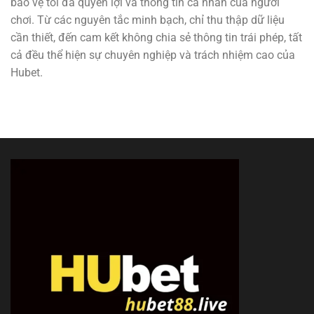
bảo vệ tối đa quyền lợi và thông tin cá nhân của người
chơi. Từ các nguyên tắc minh bạch, chỉ thu thập dữ liệu
cần thiết, đến cam kết không chia sẻ thông tin trái phép, tất
cả đều thể hiện sự chuyên nghiệp và trách nhiệm cao của
Hubet.