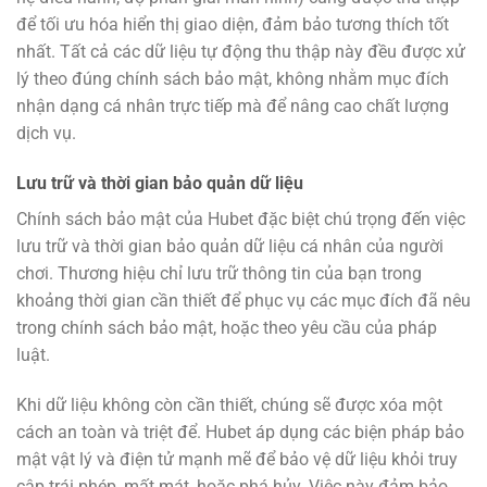
để tối ưu hóa hiển thị giao diện, đảm bảo tương thích tốt
nhất. Tất cả các dữ liệu tự động thu thập này đều được xử
lý theo đúng chính sách bảo mật, không nhằm mục đích
nhận dạng cá nhân trực tiếp mà để nâng cao chất lượng
dịch vụ.
Lưu trữ và thời gian bảo quản dữ liệu
Chính sách bảo mật của Hubet đặc biệt chú trọng đến việc
lưu trữ và thời gian bảo quản dữ liệu cá nhân của người
chơi. Thương hiệu chỉ lưu trữ thông tin của bạn trong
khoảng thời gian cần thiết để phục vụ các mục đích đã nêu
trong chính sách bảo mật, hoặc theo yêu cầu của pháp
luật.
Khi dữ liệu không còn cần thiết, chúng sẽ được xóa một
cách an toàn và triệt để. Hubet áp dụng các biện pháp bảo
mật vật lý và điện tử mạnh mẽ để bảo vệ dữ liệu khỏi truy
cập trái phép, mất mát, hoặc phá hủy. Việc này đảm bảo