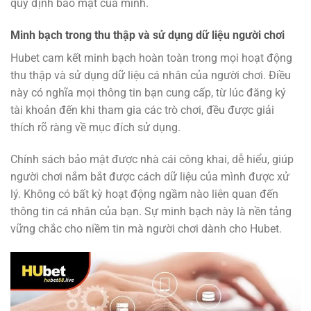
quy định bảo mật của mình.
Minh bạch trong thu thập và sử dụng dữ liệu người chơi
Hubet cam kết minh bạch hoàn toàn trong mọi hoạt động
thu thập và sử dụng dữ liệu cá nhân của người chơi. Điều
này có nghĩa mọi thông tin bạn cung cấp, từ lúc đăng ký
tài khoản đến khi tham gia các trò chơi, đều được giải
thích rõ ràng về mục đích sử dụng.
Chính sách bảo mật được nhà cái công khai, dễ hiểu, giúp
người chơi nắm bắt được cách dữ liệu của mình được xử
lý. Không có bất kỳ hoạt động ngầm nào liên quan đến
thông tin cá nhân của bạn. Sự minh bạch này là nền tảng
vững chắc cho niềm tin mà người chơi dành cho Hubet.